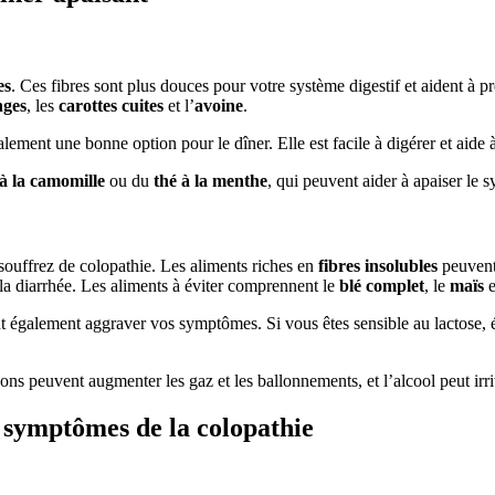
es
. Ces fibres sont plus douces pour votre système digestif et aident à 
nges
, les
carottes cuites
et l’
avoine
.
galement une bonne option pour le dîner. Elle est facile à digérer et aid
 à la camomille
ou du
thé à la menthe
, qui peuvent aider à apaiser le s
s souffrez de colopathie. Les aliments riches en
fibres insolubles
peuvent 
 la diarrhée. Les aliments à éviter comprennent le
blé complet
, le
maïs
e
également aggraver vos symptômes. Si vous êtes sensible au lactose, évite
ons peuvent augmenter les gaz et les ballonnements, et l’alcool peut irrit
s symptômes de la colopathie