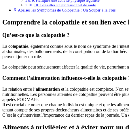
9. Pratiquez une activité physique régulière
10. Consultez un professionnel de santé
Apaiser les Symptômes de Colopathie : Un Souper à la Fois
Comprendre la colopathie et son lien avec 
Qu’est-ce que la colopathie ?
La
colopathie
, également connue sous le nom de syndrome de l’intesti
abdominales, des ballonnements, de la constipation ou de la diarrhée. L
peuvent jouer un rôle.
La colopathie peut sérieusement affecter la qualité de vie, perturbant 
Comment l’alimentation influence-t-elle la colopathie 
La relation entre l’
alimentation
et la colopathie est complexe. Non se
nutritionnelles. Les personnes atteintes de colopathie peuvent être plu
appelés FODMAPs.
Il est crucial de noter que chaque individu est unique et que les alim
tenant compte de ses propres déclencheurs alimentaires et de ses préfé
C’est là qu’intervient l’importance du dernier repas de la journée. Un
Aliments à privilégier et à éviter pour un 