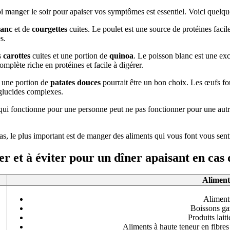
oi manger le soir pour apaiser vos symptômes est essentiel. Voici quelq
lanc
et de
courgettes
cuites. Le poulet est une source de protéines facile
s.
s
carottes
cuites et une portion de
quinoa
. Le poisson blanc est une exc
omplète riche en protéines et facile à digérer.
 une portion de
patates douces
pourrait être un bon choix. Les œufs fou
 glucides complexes.
qui fonctionne pour une personne peut ne pas fonctionner pour une autre
pas, le plus important est de manger des aliments qui vous font vous sen
er et à éviter pour un dîner apaisant en cas
Aliments
Aliments
Boissons ga
Produits laiti
Aliments à haute teneur en fibres