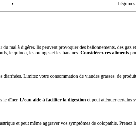
Légumes c
 du mal à digérer. Ils peuvent provoquer des ballonnements, des gaz et
ds, le quinoa, les oranges et les bananes.
Considérez ces aliments
pou
s diarrhées. Limitez votre consommation de viandes grasses, de produits l
s le dîner.
L’eau aide à faciliter la digestion
et peut atténuer certains 
strique et peut même aggraver vos symptômes de colopathie. Prenez le