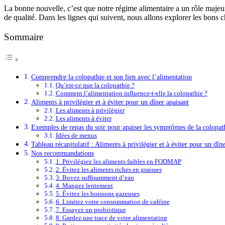
La bonne nouvelle, c’est que notre régime alimentaire a un rôle maj
de qualité. Dans les lignes qui suivent, nous allons explorer les bons c
Sommaire
Comprendre la colopathie et son lien avec l’alimentation
Qu’est-ce que la colopathie ?
Comment l’alimentation influence-t-elle la colopathie ?
Aliments à privilégier et à éviter pour un dîner apaisant
Les aliments à privilégier
Les aliments à éviter
Exemples de repas du soir pour apaiser les symptômes de la colopat
Idées de menus
Tableau récapitulatif : Aliments à privilégier et à éviter pour un dîn
Nos recommandations
1. Privilégiez les aliments faibles en FODMAP
2. Évitez les aliments riches en graisses
3. Buvez suffisamment d’eau
4. Mangez lentement
5. Évitez les boissons gazeuses
6. Limitez votre consommation de caféine
7. Essayez un probiotique
8. Gardez une trace de votre alimentation