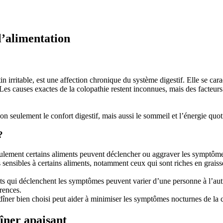
l’alimentation
n irritable, est une affection chronique du système digestif. Elle se c
es causes exactes de la colopathie restent inconnues, mais des facteurs te
non seulement le confort digestif, mais aussi le sommeil et l’énergie quo
?
ulement certains aliments peuvent déclencher ou aggraver les symptôme
s sensibles à certains aliments, notamment ceux qui sont riches en grais
ents qui déclenchent les symptômes peuvent varier d’une personne à l’aut
rences.
 dîner bien choisi peut aider à minimiser les symptômes nocturnes de la 
dîner apaisant