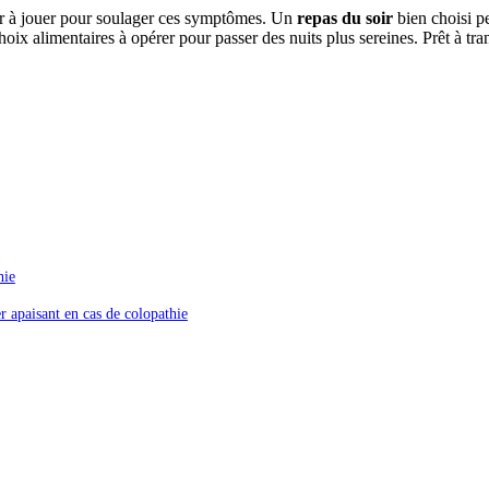
eur à jouer pour soulager ces symptômes. Un
repas du soir
bien choisi pe
hoix alimentaires à opérer pour passer des nuits plus sereines. Prêt à tran
hie
er apaisant en cas de colopathie