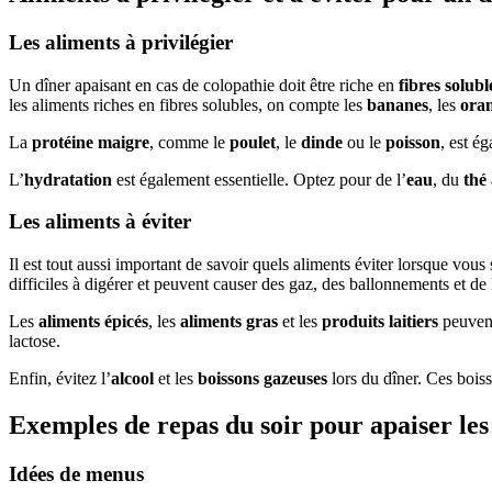
Les aliments à privilégier
Un dîner apaisant en cas de colopathie doit être riche en
fibres solubl
les aliments riches en fibres solubles, on compte les
bananes
, les
ora
La
protéine maigre
, comme le
poulet
, le
dinde
ou le
poisson
, est é
L’
hydratation
est également essentielle. Optez pour de l’
eau
, du
thé
Les aliments à éviter
Il est tout aussi important de savoir quels aliments éviter lorsque vou
difficiles à digérer et peuvent causer des gaz, des ballonnements et de
Les
aliments épicés
, les
aliments gras
et les
produits laitiers
peuvent 
lactose.
Enfin, évitez l’
alcool
et les
boissons gazeuses
lors du dîner. Ces boiss
Exemples de repas du soir pour apaiser le
Idées de menus