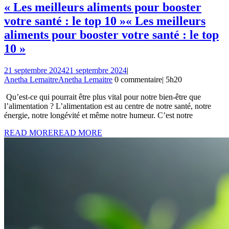
« Les meilleurs aliments pour booster
votre santé : le top 10 »
« Les meilleurs
aliments pour booster votre santé : le top
10 »
21 septembre 2024
21 septembre 2024
|
Anetha Lemaitre
Anetha Lemaitre
0 commentaire
|
5h20
Qu’est-ce qui pourrait être plus vital pour notre bien-être que
l’alimentation ? L’alimentation est au centre de notre santé, notre
énergie, notre longévité et même notre humeur. C’est notre
READ MORE
READ MORE