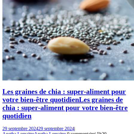
Les graines de chia : super-aliment pour
votre bien-être quotidien
Les graines de
chia : super-aliment pour votre bien-être
quotidien
29 septembre 2024
29 septembre 2024
|
Anetha Lemaitre
Anetha Lemaitre
0 commentaire
|
5h20