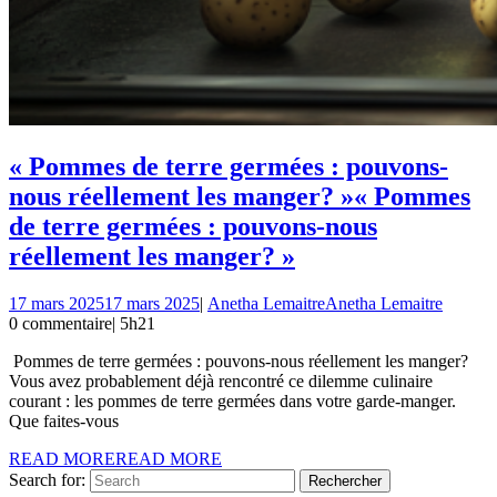
« Pommes de terre germées : pouvons-
nous réellement les manger? »
« Pommes
de terre germées : pouvons-nous
réellement les manger? »
17 mars 2025
17 mars 2025
|
Anetha Lemaitre
Anetha Lemaitre
0 commentaire
|
5h21
Pommes de terre germées : pouvons-nous réellement les manger?
Vous avez probablement déjà rencontré ce dilemme culinaire
courant : les pommes de terre germées dans votre garde-manger.
Que faites-vous
READ MORE
READ MORE
Search for: