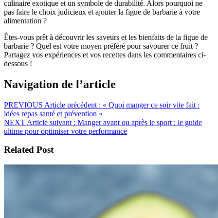
culinaire exotique et un symbole de durabilité. Alors pourquoi ne
pas faire le choix judicieux et ajouter la figue de barbarie à votre
alimentation ?
Êtes-vous prêt à découvrir les saveurs et les bienfaits de la figue de
barbarie ? Quel est votre moyen préféré pour savourer ce fruit ?
Partagez vos expériences et vos recettes dans les commentaires ci-
dessous !
Navigation de l’article
PREVIOUS
Article précédent :
« Quoi manger ce soir vite fait :
idées repas santé et prévention »
NEXT
Article suivant :
Manger avant ou après le sport : le guide
ultime pour optimiser votre performance
Related Post