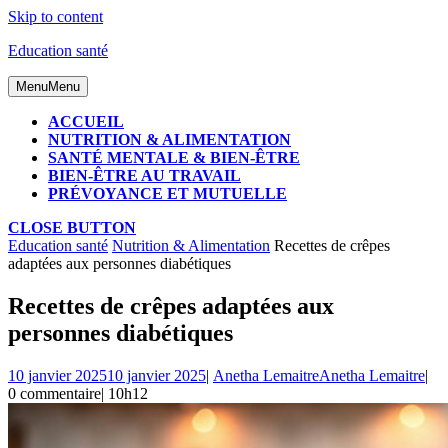
Skip to content
Education santé
Menu
Menu
ACCUEIL
NUTRITION & ALIMENTATION
SANTÉ MENTALE & BIEN-ÊTRE
BIEN-ÊTRE AU TRAVAIL
PRÉVOYANCE ET MUTUELLE
CLOSE BUTTON
Education santé
Nutrition & Alimentation
Recettes de crêpes
adaptées aux personnes diabétiques
Recettes de crêpes adaptées aux
personnes diabétiques
10 janvier 2025
10 janvier 2025
|
Anetha Lemaitre
Anetha Lemaitre
|
0 commentaire
|
10h12