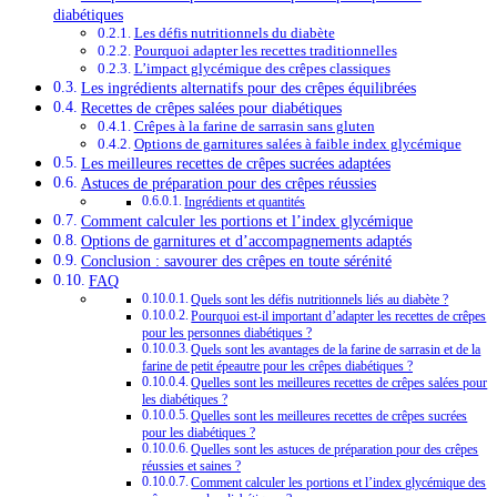
diabétiques
Les défis nutritionnels du diabète
Pourquoi adapter les recettes traditionnelles
L’impact glycémique des crêpes classiques
Les ingrédients alternatifs pour des crêpes équilibrées
Recettes de crêpes salées pour diabétiques
Crêpes à la farine de sarrasin sans gluten
Options de garnitures salées à faible index glycémique
Les meilleures recettes de crêpes sucrées adaptées
Astuces de préparation pour des crêpes réussies
Ingrédients et quantités
Comment calculer les portions et l’index glycémique
Options de garnitures et d’accompagnements adaptés
Conclusion : savourer des crêpes en toute sérénité
FAQ
Quels sont les défis nutritionnels liés au diabète ?
Pourquoi est-il important d’adapter les recettes de crêpes
pour les personnes diabétiques ?
Quels sont les avantages de la farine de sarrasin et de la
farine de petit épeautre pour les crêpes diabétiques ?
Quelles sont les meilleures recettes de crêpes salées pour
les diabétiques ?
Quelles sont les meilleures recettes de crêpes sucrées
pour les diabétiques ?
Quelles sont les astuces de préparation pour des crêpes
réussies et saines ?
Comment calculer les portions et l’index glycémique des