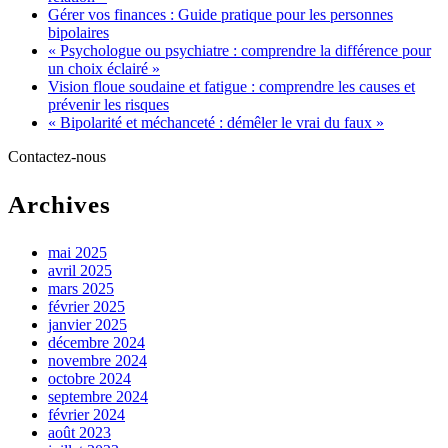
Gérer vos finances : Guide pratique pour les personnes
bipolaires
« Psychologue ou psychiatre : comprendre la différence pour
un choix éclairé »
Vision floue soudaine et fatigue : comprendre les causes et
prévenir les risques
« Bipolarité et méchanceté : démêler le vrai du faux »
Contactez-nous
Archives
mai 2025
avril 2025
mars 2025
février 2025
janvier 2025
décembre 2024
novembre 2024
octobre 2024
septembre 2024
février 2024
août 2023