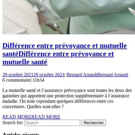
Différence entre prévoyance et mutuelle
santé
Différence entre prévoyance et
mutuelle santé
29 octobre 2021
29 octobre 2021
|
Bernard Arnault
Bernard Arnault
0 commentaire
|
11h34
La mutuelle santé et l’assurance prévoyance sont toutes les deux des
garanties qui apportent une protection supplémentaire à l’assurance
maladie. On note cependant quelques différences entre ces
couvertures. Quelles sont-elles ?
READ MORE
READ MORE
Search for:
Articles récents